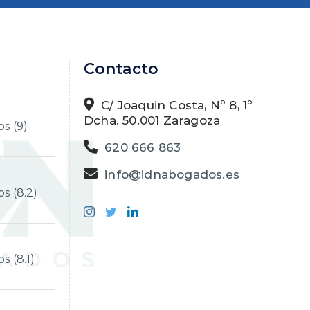
Contacto
C/ Joaquin Costa, Nº 8, 1º
Dcha. 50.001 Zaragoza
s (9)
620 666 863
info@idnabogados.es
s (8.2)
 (8.1)