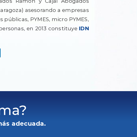
gados Ramón y Cajal Abogados
e Zaragoza) asesorando a empresas
es públicas, PYMES, micro PYMES,
 personas, en 2013 constituye
IDN
ema?
más adecuada.